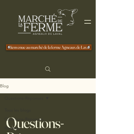
Bienvenue au marché de la ferme Agneaux de Laval
Blog
Questions-Réponses
Tous les blogs
Questions-
Questions-Réponses
Recettes