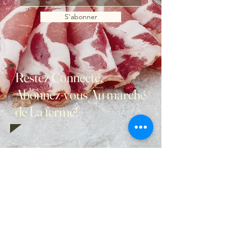
S'abonner
Restez Connecté,
Abonnez-vous Au marché
de La ferme!
Nos heures d'ouvertures
Lundi - 9h à 17h
Mardi - 9h à 17h
Mercredi - 9h à 17h