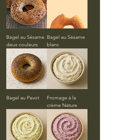
Bagel au Sésame
Bagel au Sésame
deux couleurs
blanc
Bagel au Pavot
Fromage à la
crème Nature