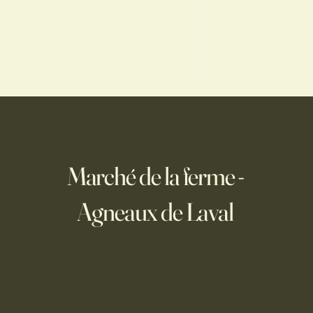
GNEAU FAÇON
GRILLED-CHEESE À
E
L’EFFILOCHÉ D’AGNEAU,
FROMAGE DE BREBIS ET
OIGNONS CARAMÉLISÉS
s
Marché de la ferme -
Agneaux de Laval