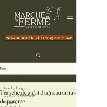
Bienvenue au marché de la ferme Agneaux de Laval
Post
Tous les blogs
Tous les blogs
Tranche de gigot d'agneau au jus
Questions-Réponses
de pomme
Recettes