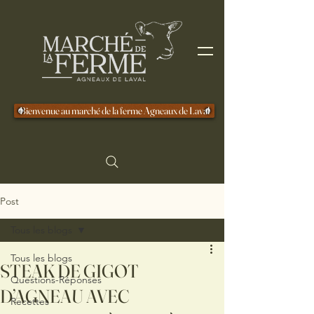
Bienvenue au marché de la ferme Agneaux de Laval
Post
Tous les blogs
Tous les blogs
STEAK DE GIGOT
Questions-Réponses
D’AGNEAU AVEC
Recettes