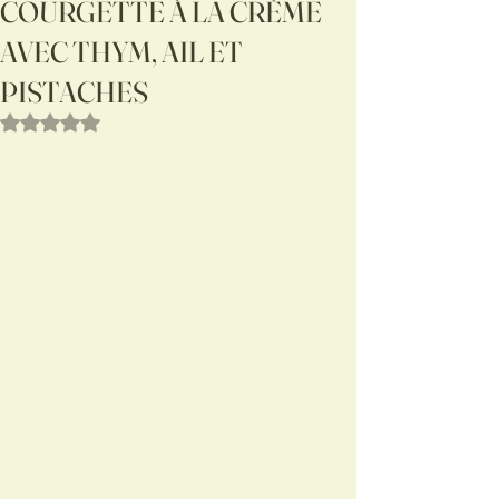
COURGETTE À LA CRÈME
AVEC THYM, AIL ET
PISTACHES
Noté NaN étoiles sur 5.