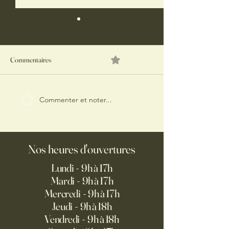
Commentaires
0.0/5 (0)
Commenter et noter...
ÉPAULE D'AGNEAU FAÇON
GRILLED-CHEES
PROVENÇALE
L’EFFILOCHÉ D’
FROMAGE DE BR
OIGNONS CARAM
Nos heures d'ouvertures
Lundi - 9h à 17h
Mardi - 9h à 17h
Mercredi - 9h à 17h
Jeudi - 9h à 18h
Vendredi - 9h à 18h