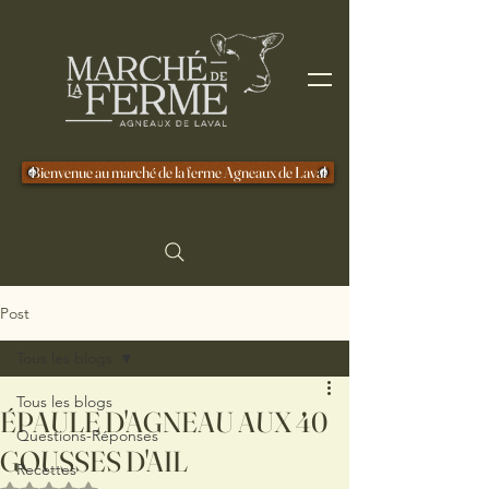
Bienvenue au marché de la ferme Agneaux de Laval
Post
Tous les blogs
Tous les blogs
ÉPAULE D'AGNEAU AUX 40
Questions-Réponses
GOUSSES D'AIL
Recettes