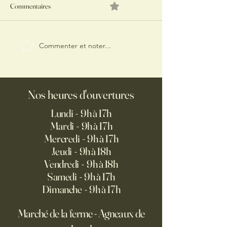
Commentaires
0.0/5 (0)
Commenter et noter...
ÉPAULE D'AGNEAU FAÇON
GRILLED-CHEES
PROVENÇALE
L’EFFILOCHÉ D’
FROMAGE DE BR
OIGNONS CARAM
Nos heures d'ouvertures
Lundi - 9h à 17h
Mardi - 9h à 17h
Mercredi - 9h à 17h
Jeudi - 9h à 18h
Vendredi - 9h à 18h
Samedi - 9h à 17h
Dimanche - 9h à 17h
Marché de la ferme - Agneaux de