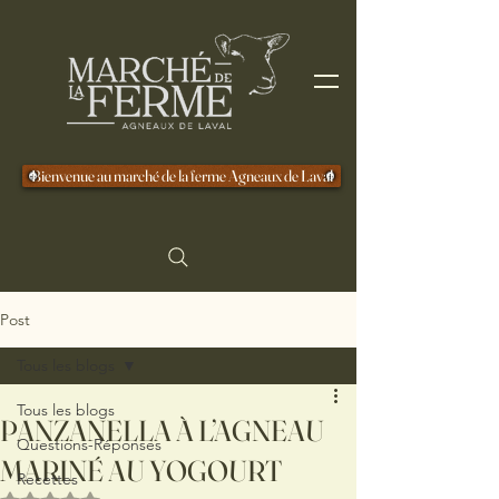
Bienvenue au marché de la ferme Agneaux de Laval
Post
Tous les blogs
Tous les blogs
PANZANELLA À L’AGNEAU
Questions-Réponses
MARINÉ AU YOGOURT
Recettes