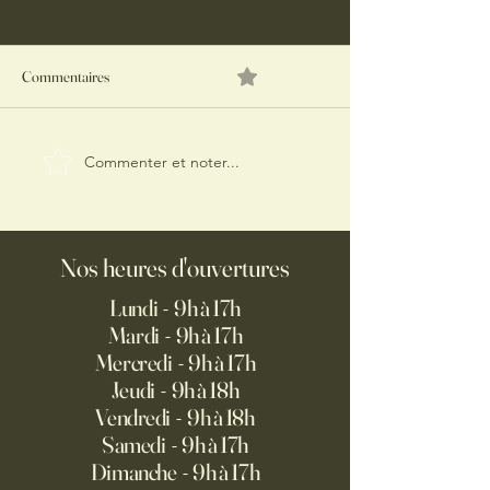
Commentaires
0.0/5 (0)
Commenter et noter...
ÉPAULE D'AGNEAU FAÇON
GRILLED-CHEES
PROVENÇALE
L’EFFILOCHÉ D’
FROMAGE DE BR
OIGNONS CARAM
Nos heures d'ouvertures
Lundi - 9h à 17h
Mardi - 9h à 17h
Mercredi - 9h à 17h
Jeudi - 9h à 18h
Vendredi - 9h à 18h
Samedi - 9h à 17h
Dimanche - 9h à 17h