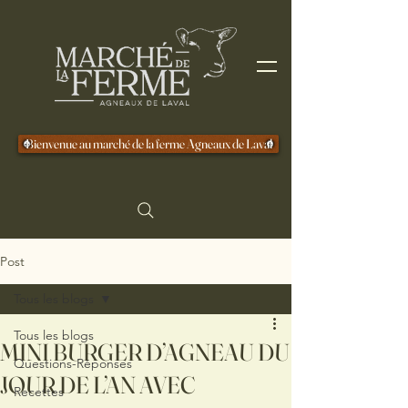
Bienvenue au marché de la ferme Agneaux de Laval
Post
Tous les blogs
Tous les blogs
MINI BURGER D’AGNEAU DU
Questions-Réponses
JOUR DE L’AN AVEC
Recettes