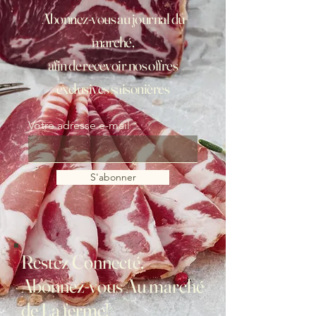
Abonnez-vous au journal du
marché,
afin de recevoir nos offres
exclusives saisonières
Votre adresse e-mail
S'abonner
Restez Connecté,
Abonnez-vous Au marché
de La ferme!