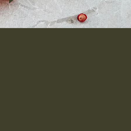
Nous joindre
(450)625-
6880
info@agneauxdelaval.com
1055 rue Principale Sainte-
Dorothée, Laval, QC H7X