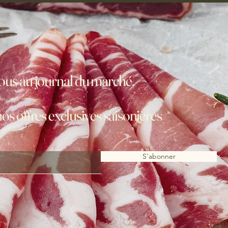
us au journal du marché,
nos offres exclusives saisonières
S'abonner