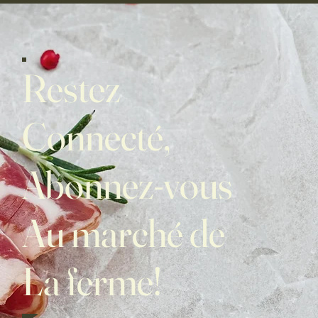
Restez
Connecté,
Abonnez-vous
Au marché de
La ferme!