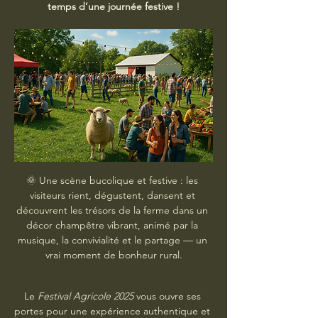
temps d’une journée festive !
🌞 Une scène bucolique et festive : les 
visiteurs rient, dégustent, dansent et 
découvrent les trésors de la ferme dans un 
décor champêtre vibrant, animé par la 
musique, la convivialité et le partage — un 
vrai moment de bonheur rural.
Le 
Festival Agricole 2025
 vous ouvre ses 
portes pour une expérience authentique et 