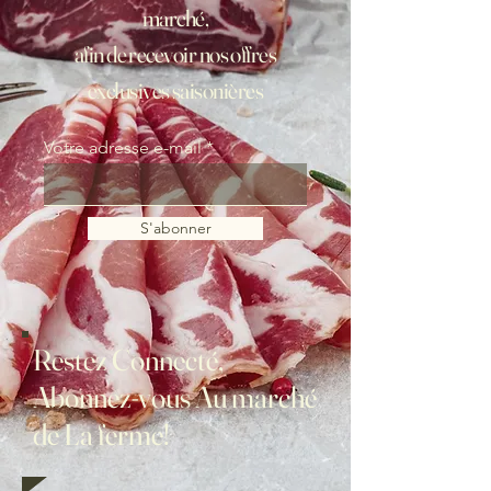
marché,
afin de recevoir nos offres
exclusives saisonières
Votre adresse e-mail
S'abonner
Restez Connecté,
Abonnez-vous Au marché
de La ferme!