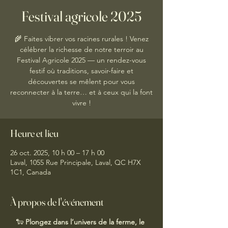
Festival agricole 2025
🌾 Faites vibrer vos racines rurales ! Venez
célébrer la richesse de notre terroir au
Festival Agricole 2025 — un rendez-vous
festif où traditions, savoir-faire et
découvertes se mêlent pour vous
reconnecter à la terre… et à ceux qui la font
vivre !
Heure et lieu
26 oct. 2025, 10 h 00 – 17 h 00
Laval, 1055 Rue Principale, Laval, QC H7X
1C1, Canada
À propos de l'événement
🐑 
Plongez dans l’univers de la ferme, le 