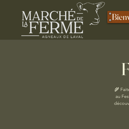
Bien
F
🌾 Fait
au Fes
découve