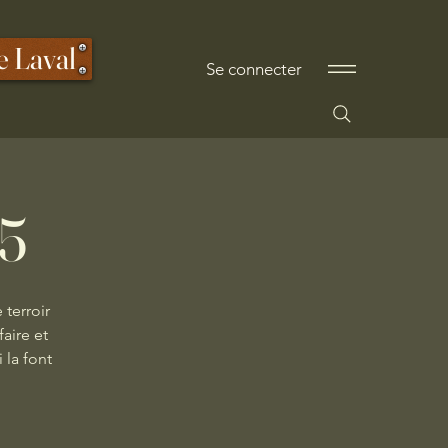
e Laval
Se connecter
25
 terroir
aire et
 la font