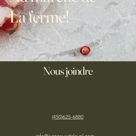
La ferme!
Nous joindre
(450)625-
6880