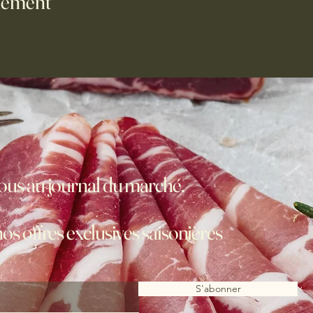
nement
us au journal du marché,
nos offres exclusives saisonières
S'abonner