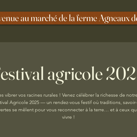
venue au marché de la ferme Agneaux d
estival agricole 20
es vibrer vos racines rurales ! Venez célébrer la richesse de notre
tival Agricole 2025 — un rendez-vous festif où traditions, savoir-f
rtes se mêlent pour vous reconnecter à la terre… et à ceux qui
vivre !