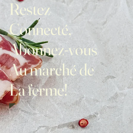
Restez
Connecté,
Abonnez-vous
Au marché de
La ferme!