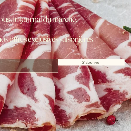
us au journal du marché,
nos offres exclusives saisonières
S'abonner